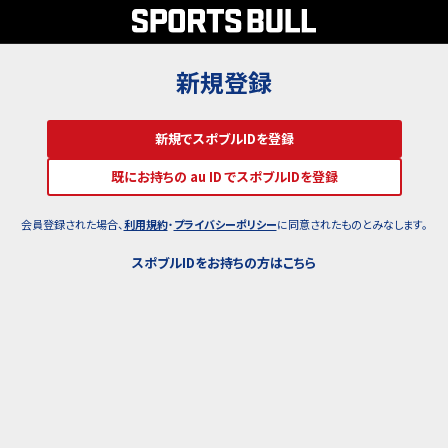
新規登録
新規でスポブルIDを登録
既にお持ちの au ID でスポブルIDを登録
会員登録された場合、
利用規約
・
プライバシーポリシー
に同意されたものとみなします。
スポブルIDをお持ちの方はこちら