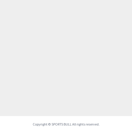
Copyright © SPORTS BULL All rights reserved.