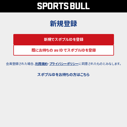
新規登録
新規でスポブルIDを登録
既にお持ちの au ID でスポブルIDを登録
会員登録された場合、
利用規約
・
プライバシーポリシー
に同意されたものとみなします。
スポブルIDをお持ちの方はこちら