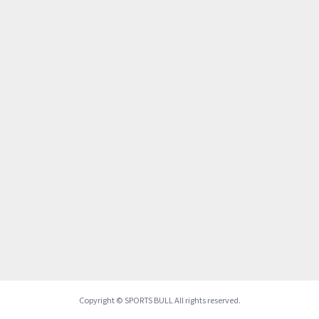
Copyright © SPORTS BULL All rights reserved.