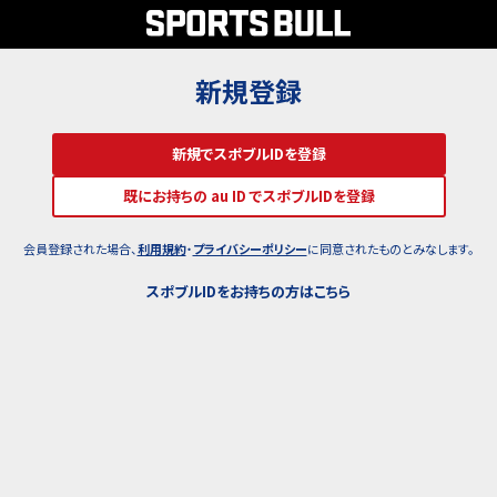
新規登録
新規でスポブルIDを登録
既にお持ちの au ID でスポブルIDを登録
会員登録された場合、
利用規約
・
プライバシーポリシー
に同意されたものとみなします。
スポブルIDをお持ちの方はこちら