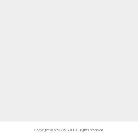
Copyright © SPORTS BULL All rights reserved.