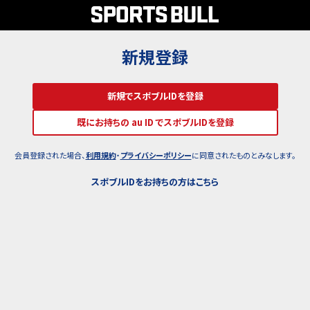
新規登録
新規でスポブルIDを登録
既にお持ちの au ID でスポブルIDを登録
会員登録された場合、
利用規約
・
プライバシーポリシー
に同意されたものとみなします。
スポブルIDをお持ちの方はこちら