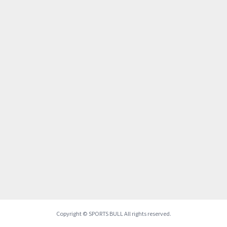
Copyright © SPORTS BULL All rights reserved.