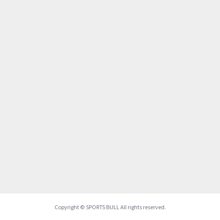
Copyright © SPORTS BULL All rights reserved.