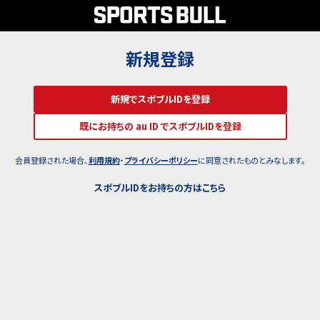
新規登録
新規でスポブルIDを登録
既にお持ちの au ID でスポブルIDを登録
会員登録された場合、
利用規約
・
プライバシーポリシー
に同意されたものとみなします。
スポブルIDをお持ちの方はこちら