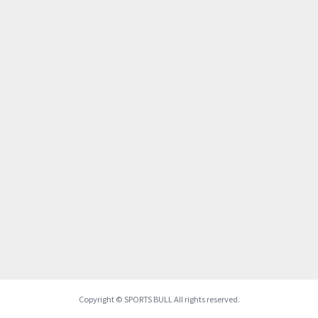
Copyright © SPORTS BULL All rights reserved.