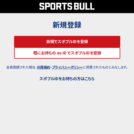
新規登録
新規でスポブルIDを登録
既にお持ちの au ID でスポブルIDを登録
会員登録された場合、
利用規約
・
プライバシーポリシー
に同意されたものとみなします。
スポブルIDをお持ちの方はこちら