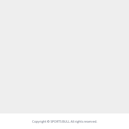
Copyright © SPORTS BULL All rights reserved.