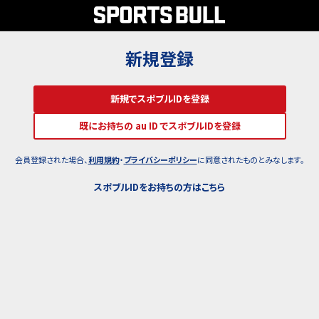
新規登録
新規でスポブルIDを登録
既にお持ちの au ID でスポブルIDを登録
会員登録された場合、
利用規約
・
プライバシーポリシー
に同意されたものとみなします。
スポブルIDをお持ちの方はこちら