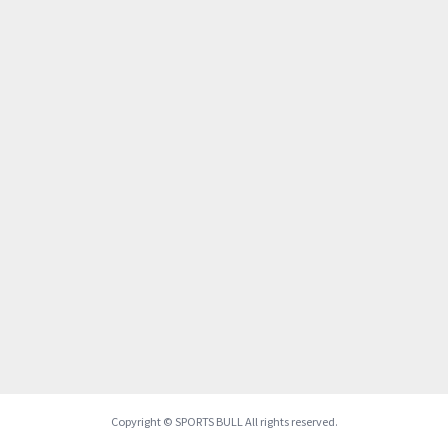
Copyright © SPORTS BULL All rights reserved.