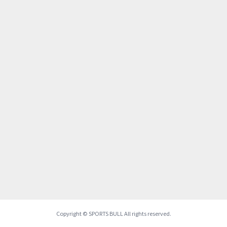
Copyright © SPORTS BULL All rights reserved.