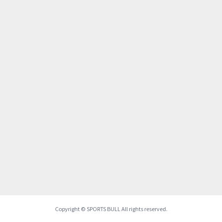
Copyright © SPORTS BULL All rights reserved.