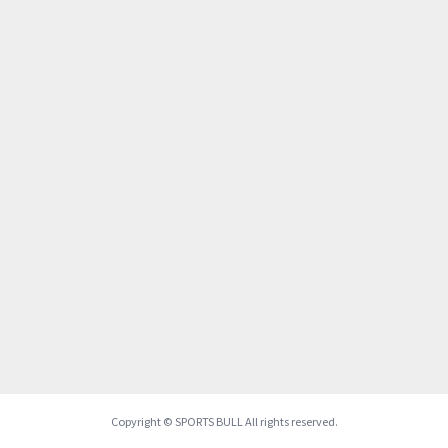
Copyright © SPORTS BULL All rights reserved.