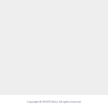
Copyright © SPORTS BULL All rights reserved.