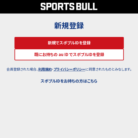
新規登録
新規でスポブルIDを登録
既にお持ちの au ID でスポブルIDを登録
会員登録された場合、
利用規約
・
プライバシーポリシー
に同意されたものとみなします。
スポブルIDをお持ちの方はこちら