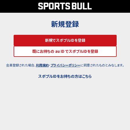
新規登録
新規でスポブルIDを登録
既にお持ちの au ID でスポブルIDを登録
会員登録された場合、
利用規約
・
プライバシーポリシー
に同意されたものとみなします。
スポブルIDをお持ちの方はこちら