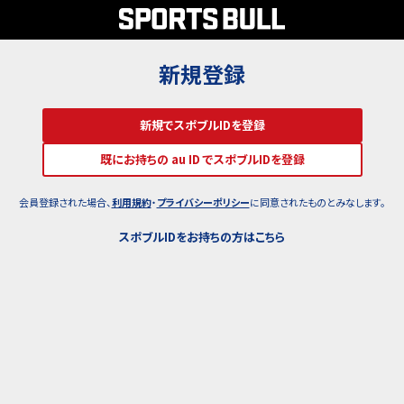
新規登録
新規でスポブルIDを登録
既にお持ちの au ID でスポブルIDを登録
会員登録された場合、
利用規約
・
プライバシーポリシー
に同意されたものとみなします。
スポブルIDをお持ちの方はこちら