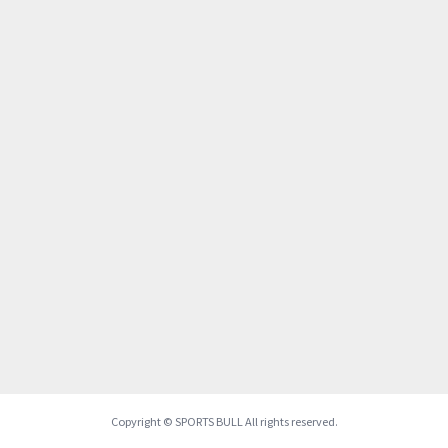
Copyright © SPORTS BULL All rights reserved.