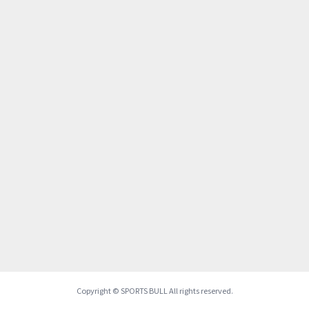
Copyright © SPORTS BULL All rights reserved.