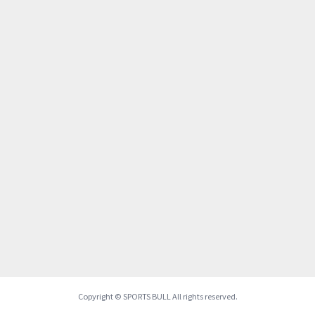
Copyright © SPORTS BULL All rights reserved.