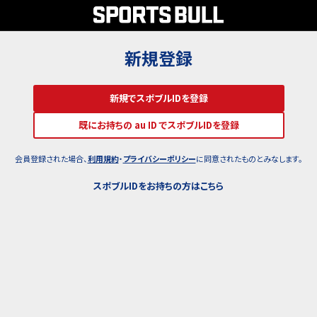
新規登録
新規でスポブルIDを登録
既にお持ちの au ID でスポブルIDを登録
会員登録された場合、
利用規約
・
プライバシーポリシー
に同意されたものとみなします。
スポブルIDをお持ちの方はこちら