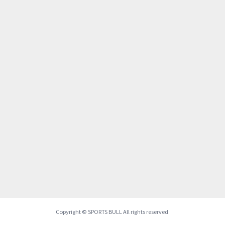
Copyright © SPORTS BULL All rights reserved.