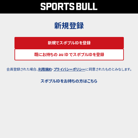
新規登録
新規でスポブルIDを登録
既にお持ちの au ID でスポブルIDを登録
会員登録された場合、
利用規約
・
プライバシーポリシー
に同意されたものとみなします。
スポブルIDをお持ちの方はこちら