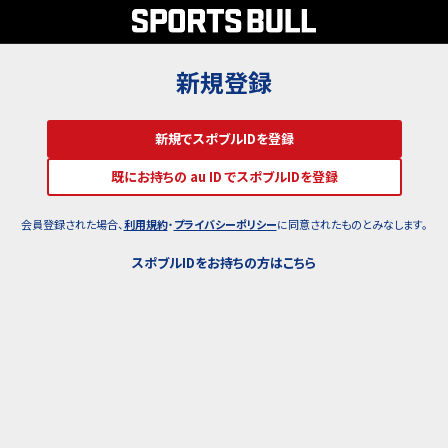
新規登録
新規でスポブルIDを登録
既にお持ちの au ID でスポブルIDを登録
会員登録された場合、
利用規約
・
プライバシーポリシー
に同意されたものとみなします。
スポブルIDをお持ちの方はこちら