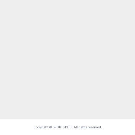
Copyright © SPORTS BULL All rights reserved.