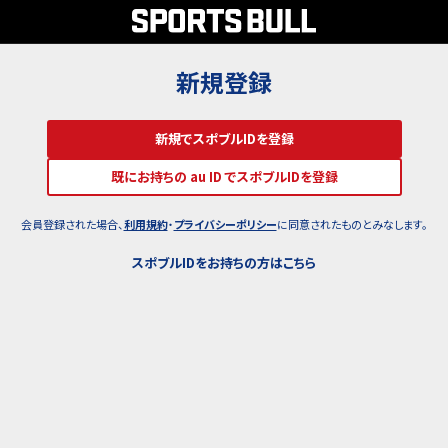
新規登録
新規でスポブルIDを登録
既にお持ちの au ID でスポブルIDを登録
会員登録された場合、
利用規約
・
プライバシーポリシー
に同意されたものとみなします。
スポブルIDをお持ちの方はこちら