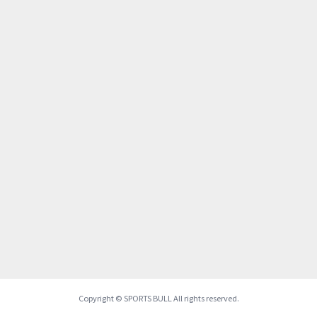
Copyright © SPORTS BULL All rights reserved.