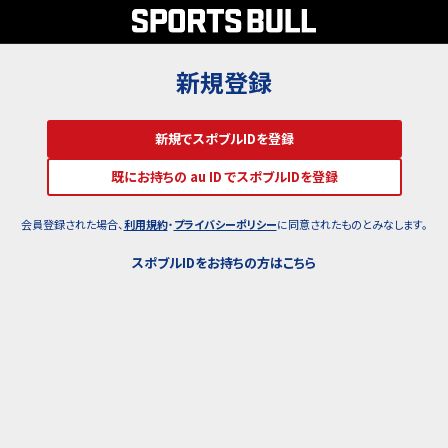
新規登録
新規でスポブルIDを登録
既にお持ちの au ID でスポブルIDを登録
会員登録された場合、
利用規約
・
プライバシーポリシー
に同意されたものとみなします。
スポブルIDをお持ちの方はこちら